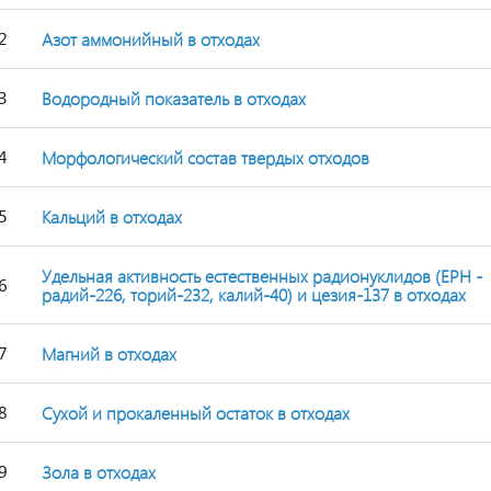
2
Азот аммонийный в отходах
3
Водородный показатель в отходах
4
Морфологический состав твердых отходов
5
Кальций в отходах
Удельная активность естественных радионуклидов (ЕРН -
6
радий-226, торий-232, калий-40) и цезия-137 в отходах
7
Магний в отходах
8
Сухой и прокаленный остаток в отходах
9
Зола в отходах